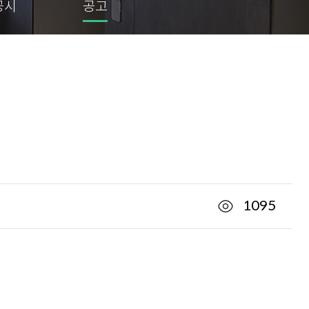
공시
공고
1095